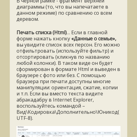
В черной рамке - фрагмент верхней
диаграммы (то, что вы напечатаете в
данном режиме) по сравнению со всем
деревом.
Печать списка (
Html)
… Если в главной
форме нажать кнопку
«Данные о семье»,
вы увидите список всех персон. Его можно
отфильтровать (используйте фильтр) и
отсортировать (кликнув по названию
любой колонки). В таком виде он будет
сформирован в формате Html и выведен в
браузере с фото или без. С помощью
браузера при печати доступны многие
манипуляции: ориентация, сжатие, копии
и т.п. Если вы вместо текста видите
абракадабру в Internet Explorer,
воспользуйтесь командой –
Вид\Кодировка\Дополнительно\Юникод(
UTF-8).