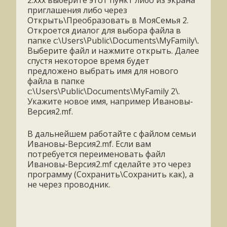
2.ххх выберите этот пункт либо из экрана
приглашения либо через
Открыть\Преобразовать в МояСемья 2.
Откроется диалог для выбора файла в
папке c:\Users\Public\Documents\MyFamily\.
Выберите файл и нажмите открыть. Далее
спустя некоторое время будет
предложено выбрать имя для нового
файла в папке
c:\Users\Public\Documents\MyFamily 2\.
Укажите новое имя, например Ивановы-
Версия2.mf.
В дальнейшем работайте с файлом семьи
Ивановы-Версия2.mf. Если вам
потребуется переименовать файл
Ивановы-Версия2.mf сделайте это через
программу (Сохранить\Сохранить как), а
не через проводник.